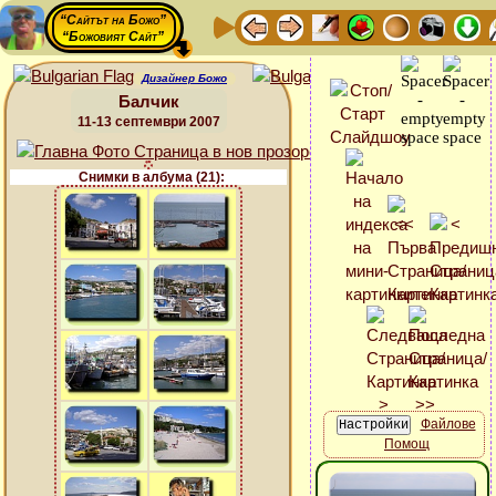
“Сайтът на Божо”
“Божовият Сайт”
Дизайнер Божо
Балчик
11-13 септември 2007
Снимки в албума (21):
Файлове
Помощ