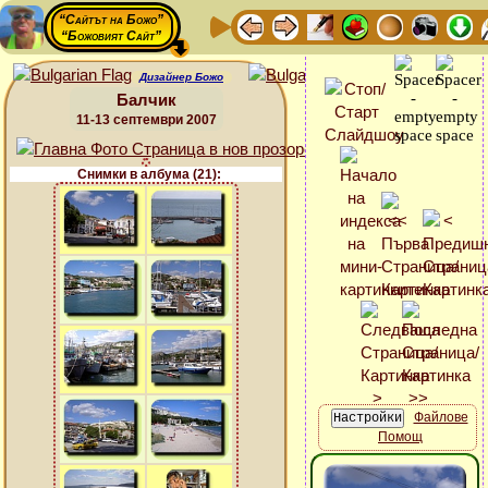
“Сайтът на Божо”
“Божовият Сайт”
Дизайнер Божо
Балчик
11-13 септември 2007
Снимки в албума (21):
Файлове
Помощ