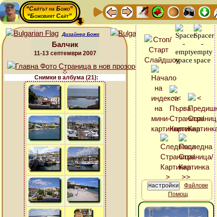
“Сайтът на Божо”
“Божовият Сайт”
Дизайнер Божо
Балчик
11-13 септември 2007
Снимки в албума (21):
Файлове
Помощ