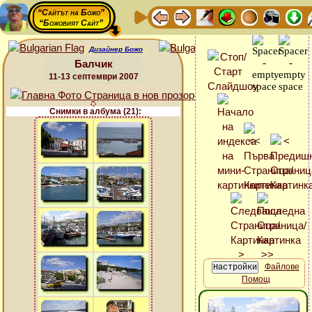
“Сайтът на Божо”
“Божовият Сайт”
Дизайнер Божо
Балчик
11-13 септември 2007
Снимки в албума (21):
Файлове
Помощ