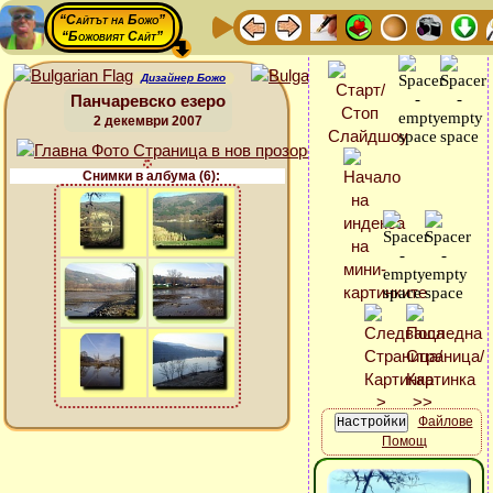
“Сайтът на Божо”
“Божовият Сайт”
Дизайнер Божо
Панчаревско езеро
2 декември 2007
Снимки в албума (6):
Файлове
Помощ