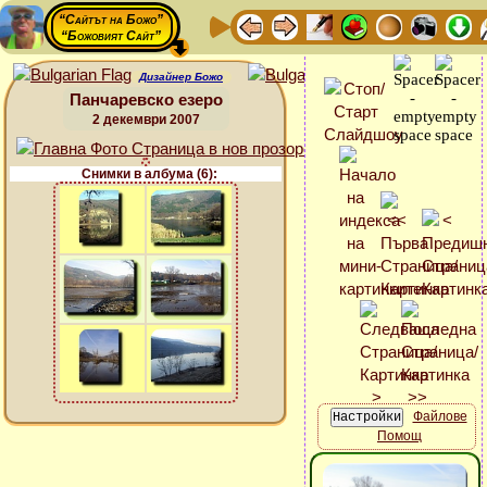
“Сайтът на Божо”
“Божовият Сайт”
Дизайнер Божо
Панчаревско езеро
2 декември 2007
Снимки в албума (6):
Файлове
Помощ