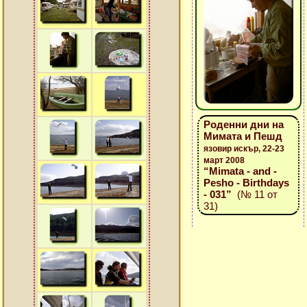
Роденни дни на
Мимата и Пешд
язовир искър, 22-23
март 2008
“Mimata - and -
Pesho - Birthdays
- 031”
(№ 11 от
31)