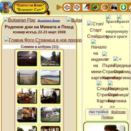
“Сайтът на Божо”
“Божовият Сайт”
Дизайнер Божо
Роденни дни на Мимата и Пешд
язовир искър, 22-23 март 2008
Снимки в албума (31):
Файлове
Помощ