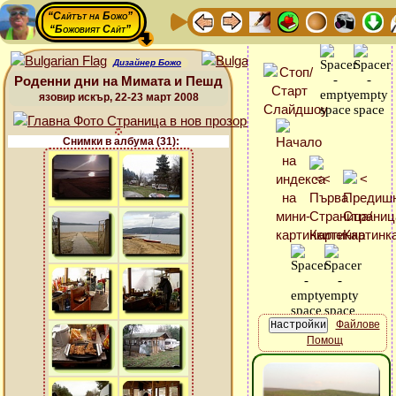
“Сайтът на Божо”
“Божовият Сайт”
Дизайнер Божо
Роденни дни на Мимата и Пешд
язовир искър, 22-23 март 2008
Снимки в албума (31):
Файлове
Помощ