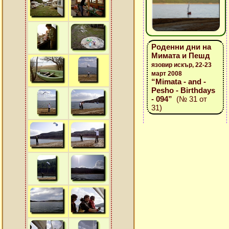
Роденни дни на
Мимата и Пешд
язовир искър, 22-23
март 2008
“Mimata - and -
Pesho - Birthdays
- 094”
(№ 31 от
31)