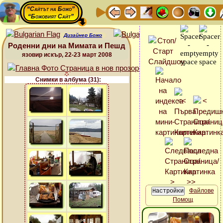
“Сайтът на Божо”
“Божовият Сайт”
Дизайнер Божо
Роденни дни на Мимата и Пешд
язовир искър, 22-23 март 2008
Снимки в албума (31):
Файлове
Помощ