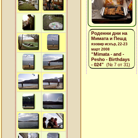
Роденни дни на
Мимата и Пешд
язовир искър, 22-23
март 2008
“Mimata - and -
Pesho - Birthdays
- 024”
(№ 7 от 31)