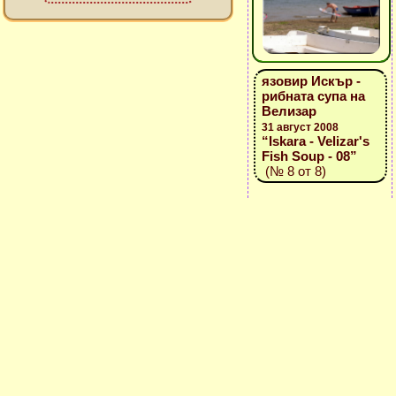
язовир Искър -
рибната супа на
Велизар
31 август 2008
“Iskara - Velizar's
Fish Soup - 08”
(№ 8 от 8)