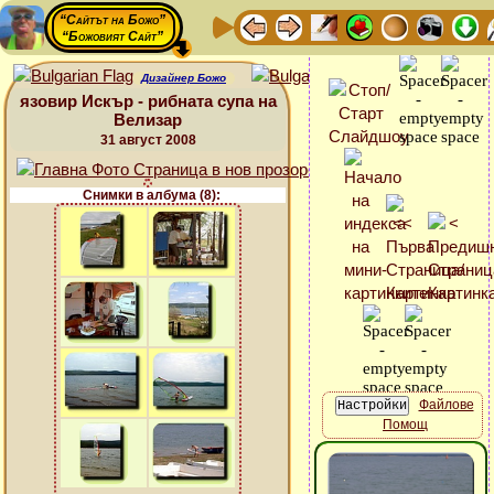
“Сайтът на Божо”
“Божовият Сайт”
Дизайнер Божо
язовир Искър - рибната супа на
Велизар
31 август 2008
Снимки в албума (8):
Файлове
Помощ