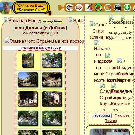
“Сайтът на Божо”
“Божовият Сайт”
Дизайнер Божо
село Долина (и Добрич)
2-6 септември 2008
Снимки в албума (29):
Файлове
Помощ