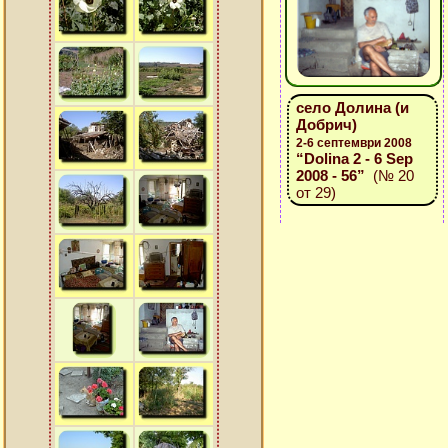
село Долина (и
Добрич)
2-6 септември 2008
“Dolina 2 - 6 Sep
2008 - 56”
(№ 20
от 29)