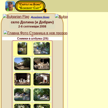
“Сайтът на Божо”
“Божовият Сайт”
Дизайнер Божо
село Долина (и Добрич)
2-6 септември 2008
Снимки в албума (29):