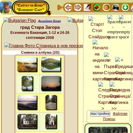
“Сайтът на Божо”
“Божовият Сайт”
Дизайнер Божо
град Стара Загора
Есеннната Ваканция, 1-12 и 24-26
септември 2008
Снимки в албума (20):
Файлове
Помощ