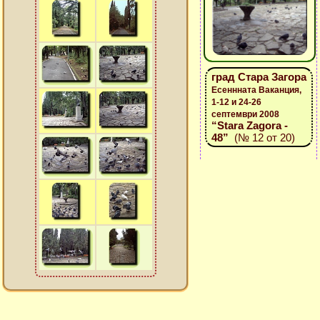
град Стара Загора
Есеннната Ваканция,
1-12 и 24-26
септември 2008
“Stara Zagora -
48”
(№ 12 от 20)