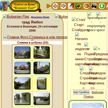
“Сайтът на Божо”
“Божовият Сайт”
Дизайнер Божо
град Ямбол
Есеннната Ваканция, 24 септември
2008
Снимки в албума (20):
Файлове
Помощ