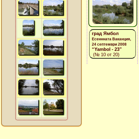
град Ямбол
Есеннната Ваканция,
24 септември 2008
“Yambol - 23”
(№ 10 от 20)