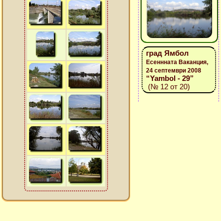
град Ямбол
Есеннната Ваканция,
24 септември 2008
“Yambol - 29”
(№ 12 от 20)