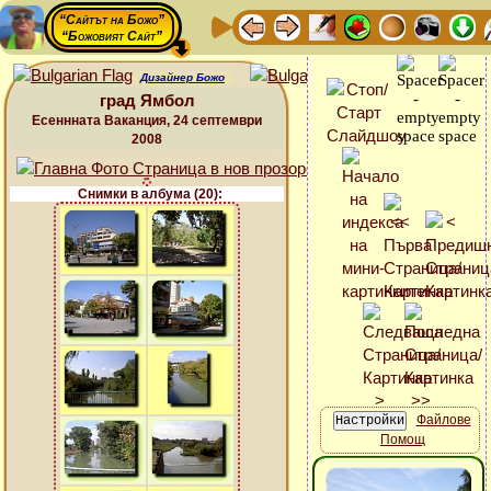
“Сайтът на Божо”
“Божовият Сайт”
Дизайнер Божо
град Ямбол
Есеннната Ваканция, 24 септември
2008
Снимки в албума (20):
Файлове
Помощ