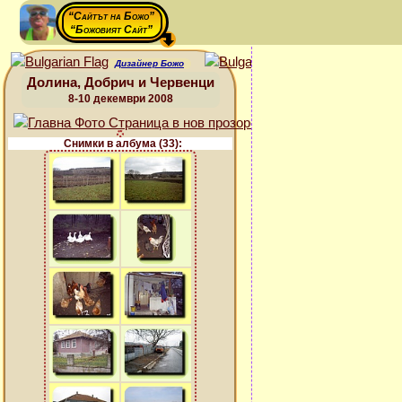
“Сайтът на Божо”
“Божовият Сайт”
Дизайнер Божо
Долина, Добрич и Червенци
8-10 декември 2008
Снимки в албума (33):