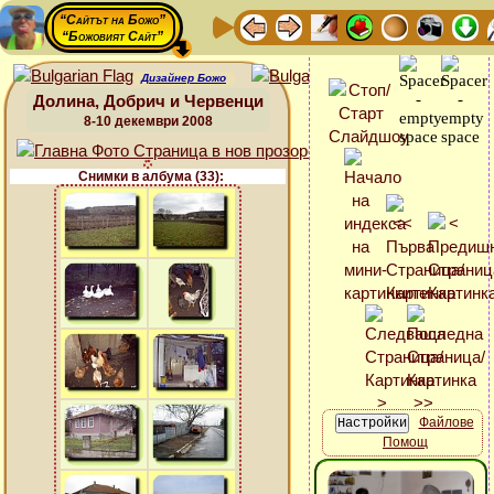
“Сайтът на Божо”
“Божовият Сайт”
Дизайнер Божо
Долина, Добрич и Червенци
8-10 декември 2008
Снимки в албума (33):
Файлове
Помощ