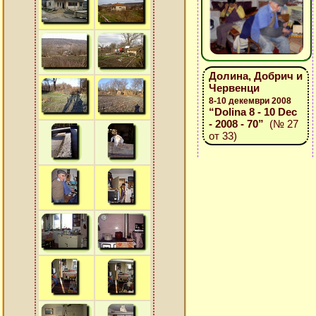
Долина, Добрич и
Червенци
8-10 декември 2008
“Dolina 8 - 10 Dec
- 2008 - 70”
(№ 27
от 33)