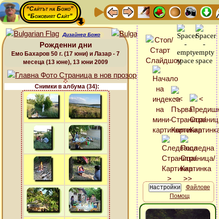
“Сайтът на Божо”
“Божовият Сайт”
Дизайнер Божо
Рожденни дни
Емо Бахаров 50 г. (17 юни) и Лазар - 7
месеца (13 юне), 13 юни 2009
Снимки в албума (34):
Файлове
Помощ