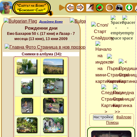
“Сайтът на Божо”
“Божовият Сайт”
Дизайнер Божо
Рожденни дни
Емо Бахаров 50 г. (17 юни) и Лазар - 7
месеца (13 юне), 13 юни 2009
Снимки в албума (34):
Файлове
Помощ