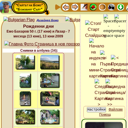
“Сайтът на Божо”
“Божовият Сайт”
Дизайнер Божо
Рожденни дни
Емо Бахаров 50 г. (17 юни) и Лазар - 7
месеца (13 юне), 13 юни 2009
Снимки в албума (34):
Файлове
Помощ