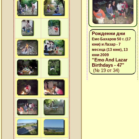
Рожденни дни
Емо Бахаров 50 г. (17
юни) и Лазар - 7
месеца (13 юне), 13
юни 2009
“Emo And Lazar
Birthdays - 47”
(№ 19 от 34)