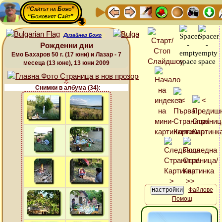
“Сайтът на Божо”
“Божовият Сайт”
Дизайнер Божо
Рожденни дни
Емо Бахаров 50 г. (17 юни) и Лазар - 7
месеца (13 юне), 13 юни 2009
Снимки в албума (34):
Файлове
Помощ