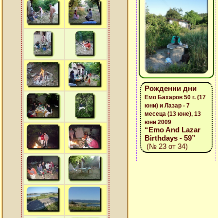
Рожденни дни
Емо Бахаров 50 г. (17
юни) и Лазар - 7
месеца (13 юне), 13
юни 2009
“Emo And Lazar
Birthdays - 59”
(№ 23 от 34)