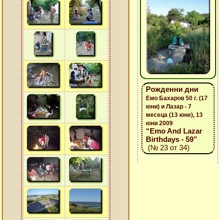
Рожденни дни
Емо Бахаров 50 г. (17
юни) и Лазар - 7
месеца (13 юне), 13
юни 2009
“Emo And Lazar
Birthdays - 59”
(№ 23 от 34)