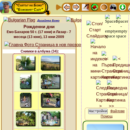
“Сайтът на Божо”
“Божовият Сайт”
Дизайнер Божо
Рожденни дни
Емо Бахаров 50 г. (17 юни) и Лазар - 7
месеца (13 юне), 13 юни 2009
Снимки в албума (34):
Файлове
Помощ