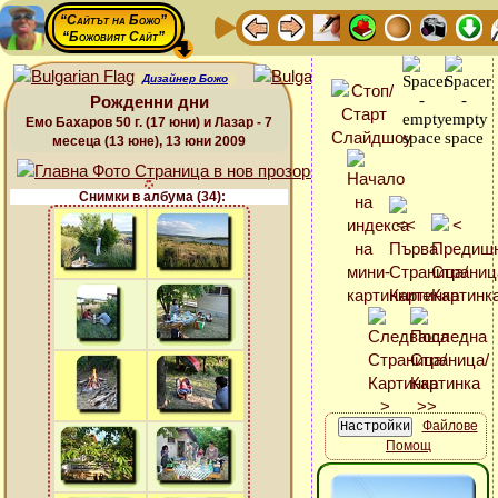
“Сайтът на Божо”
“Божовият Сайт”
Дизайнер Божо
Рожденни дни
Емо Бахаров 50 г. (17 юни) и Лазар - 7
месеца (13 юне), 13 юни 2009
Снимки в албума (34):
Файлове
Помощ