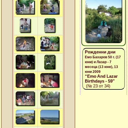
Рожденни дни
Емо Бахаров 50 г. (17
юни) и Лазар - 7
месеца (13 юне), 13
юни 2009
“Emo And Lazar
Birthdays - 59”
(№ 23 от 34)