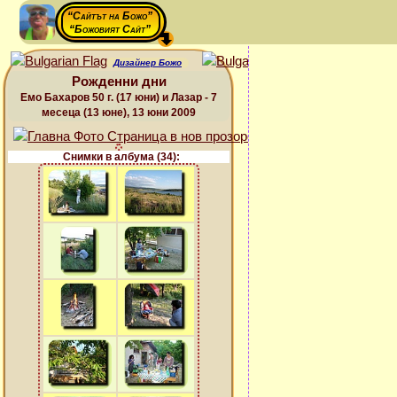
“Сайтът на Божо”
“Божовият Сайт”
Дизайнер Божо
Рожденни дни
Емо Бахаров 50 г. (17 юни) и Лазар - 7
месеца (13 юне), 13 юни 2009
Снимки в албума (34):