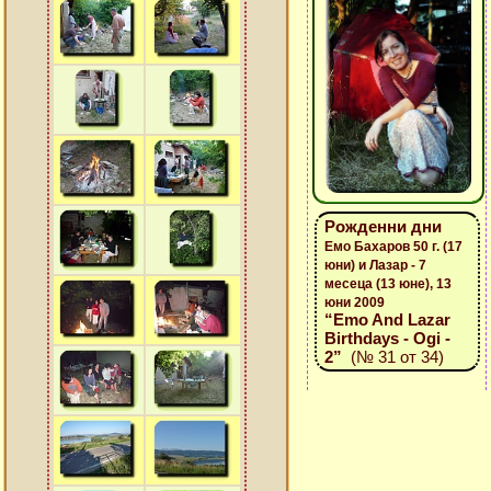
Рожденни дни
Емо Бахаров 50 г. (17
юни) и Лазар - 7
месеца (13 юне), 13
юни 2009
“Emo And Lazar
Birthdays - Ogi -
2”
(№ 31 от 34)