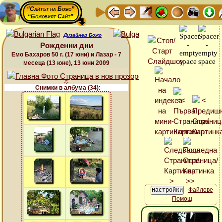
“Сайтът на Божо”
“Божовият Сайт”
Дизайнер Божо
Рожденни дни
Емо Бахаров 50 г. (17 юни) и Лазар - 7
месеца (13 юне), 13 юни 2009
Снимки в албума (34):
Файлове
Помощ