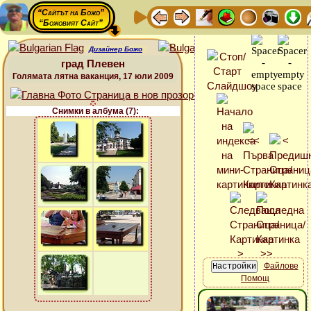
“Сайтът на Божо”
“Божовият Сайт”
Дизайнер Божо
град Плевен
Голямата лятна ваканция, 17 юли 2009
Снимки в албума (7):
Файлове
Помощ