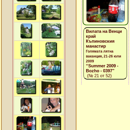
Вилата на Венци
край
Къпиновския
манастир
Голямата лятна
ваканция, 21-26 юли
2009
“Summer 2009 -
Bozho - 0397”
(№ 21 от 52)