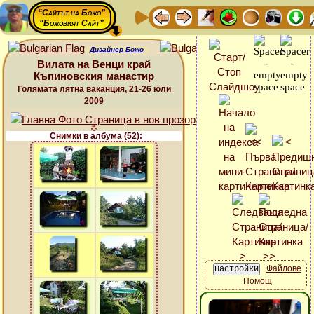
“Сайтът на Божо”
“Божовият Сайт”
Дизайнер Божо
Вилата на Венци край
Къпиновския манастир
Голямата лятна ваканция, 21-26 юли
2009
Снимки в албума (52):
Файлове
Помощ