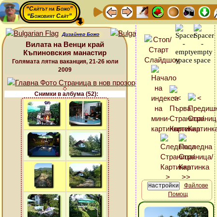
“Сайтът на Божо”
“Божовият Сайт”
Дизайнер Божо
Вилата на Венци край
Къпиновския манастир
Голямата лятна ваканция, 21-26 юли
2009
Снимки в албума (52):
Файлове
Помощ