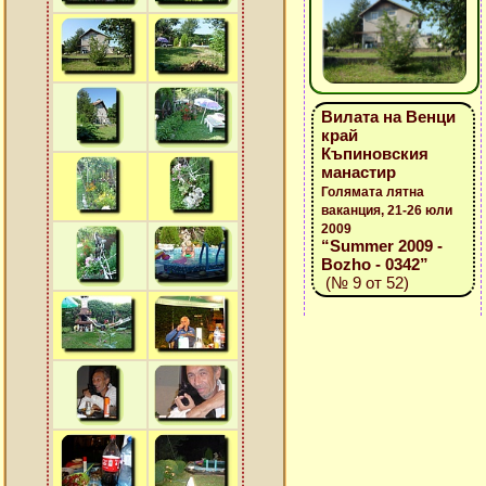
Вилата на Венци
край
Къпиновския
манастир
Голямата лятна
ваканция, 21-26 юли
2009
“Summer 2009 -
Bozho - 0342”
(№ 9 от 52)