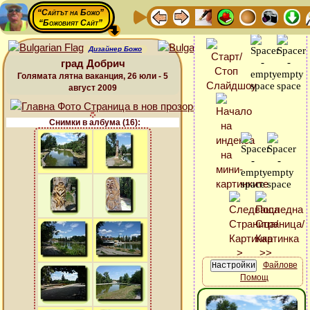
“Сайтът на Божо”
“Божовият Сайт”
Дизайнер Божо
град Добрич
Голямата лятна ваканция, 26 юли - 5
август 2009
Снимки в албума (16):
Файлове
Помощ