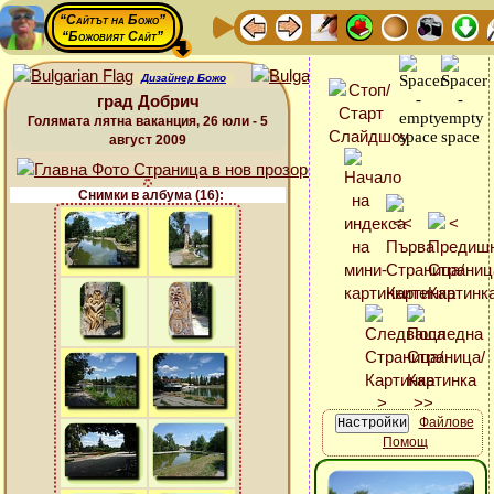
“Сайтът на Божо”
“Божовият Сайт”
Дизайнер Божо
град Добрич
Голямата лятна ваканция, 26 юли - 5
август 2009
Снимки в албума (16):
Файлове
Помощ