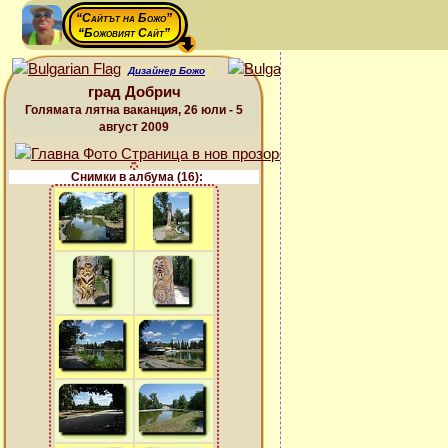
“Сайтът на Божо”
“Божовият Сайт”
Дизайнер Божо
град Добрич
Голямата лятна ваканция, 26 юли - 5
август 2009
Снимки в албума (16):