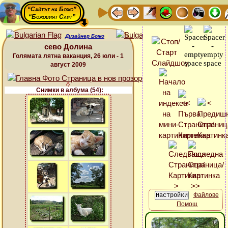
“Сайтът на Божо”
“Божовият Сайт”
Дизайнер Божо
сево Долина
Голямата лятна ваканция, 26 юли - 1
август 2009
Снимки в албума (54):
Файлове
Помощ