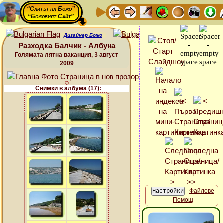
“Сайтът на Божо”
“Божовият Сайт”
Дизайнер Божо
Разходка Балчик - Албуна
Голямата лятна ваканция, 3 август
2009
Снимки в албума (17):
Файлове
Помощ