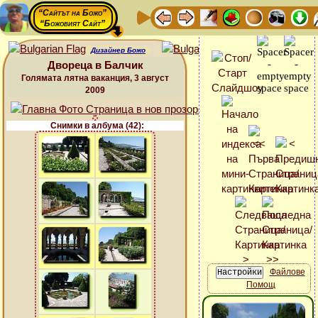
“Сайтът на Божо”
“Божовият Сайт”
Дизайнер Божо
Двореца в Балчик
Голямата лятна ваканция, 3 август
2009
Снимки в албума (42):
Файлове
Помощ