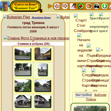
“Сайтът на Божо”
“Божовият Сайт”
Дизайнер Божо
град Трявна
Голямата лятна ваканция, 6 август
2009
Снимки в албума (26):
Файлове
Помощ