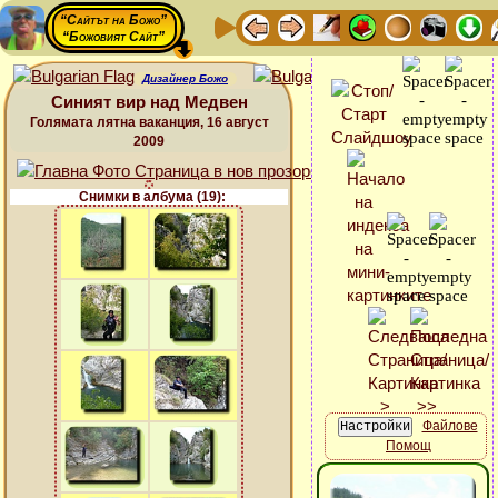
“Сайтът на Божо”
“Божовият Сайт”
Дизайнер Божо
Синият вир над Медвен
Голямата лятна ваканция, 16 август
2009
Снимки в албума (19):
Файлове
Помощ