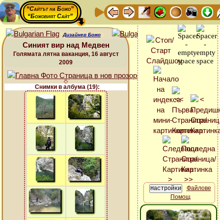
“Сайтът на Божо”
“Божовият Сайт”
Дизайнер Божо
Синият вир над Медвен
Голямата лятна ваканция, 16 август
2009
Снимки в албума (19):
Файлове
Помощ