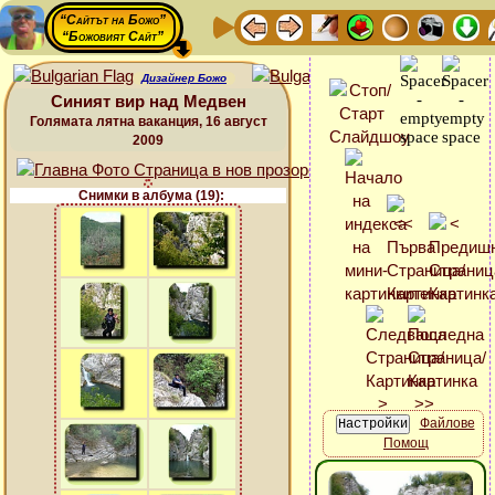
“Сайтът на Божо”
“Божовият Сайт”
Дизайнер Божо
Синият вир над Медвен
Голямата лятна ваканция, 16 август
2009
Снимки в албума (19):
Файлове
Помощ