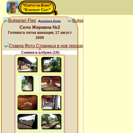
“Сайтът на Божо”
“Божовият Сайт”
Дизайнер Божо
Село Жеравна №2
Голямата лятна ваканция, 17 август
2009
Снимки в албума (19):