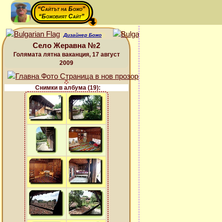
“Сайтът на Божо”
“Божовият Сайт”
Дизайнер Божо
Село Жеравна №2
Голямата лятна ваканция, 17 август
2009
Снимки в албума (19):