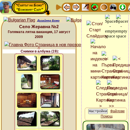
“Сайтът на Божо”
“Божовият Сайт”
Дизайнер Божо
Село Жеравна №2
Голямата лятна ваканция, 17 август
2009
Снимки в албума (19):
Файлове
Помощ