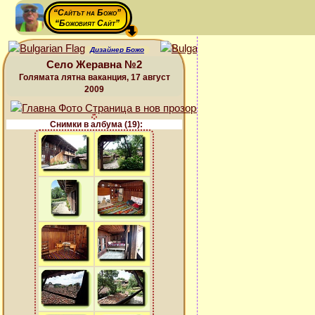
“Сайтът на Божо”
“Божовият Сайт”
Дизайнер Божо
Село Жеравна №2
Голямата лятна ваканция, 17 август
2009
Снимки в албума (19):