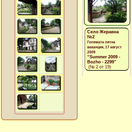
Село Жеравна
№2
Голямата лятна
ваканция, 17 август
2009
“Summer 2009 -
Bozho - 2299”
(№ 2 от 19)