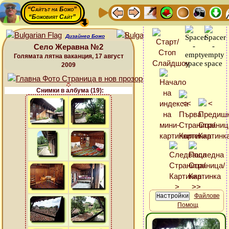
“Сайтът на Божо”
“Божовият Сайт”
Дизайнер Божо
Село Жеравна №2
Голямата лятна ваканция, 17 август
2009
Снимки в албума (19):
Файлове
Помощ