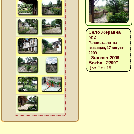
Село Жеравна
№2
Голямата лятна
ваканция, 17 август
2009
“Summer 2009 -
Bozho - 2299”
(№ 2 от 19)