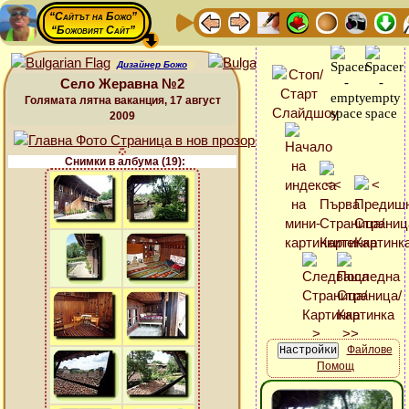
“Сайтът на Божо”
“Божовият Сайт”
Дизайнер Божо
Село Жеравна №2
Голямата лятна ваканция, 17 август
2009
Снимки в албума (19):
Файлове
Помощ