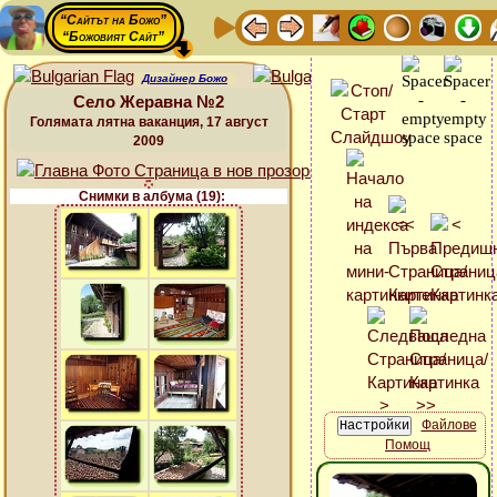
“Сайтът на Божо”
“Божовият Сайт”
Дизайнер Божо
Село Жеравна №2
Голямата лятна ваканция, 17 август
2009
Снимки в албума (19):
Файлове
Помощ