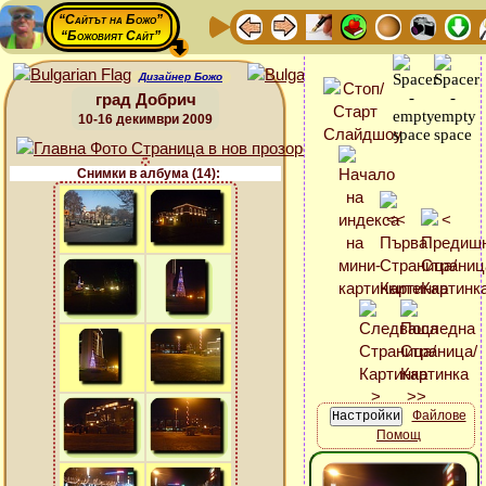
“Сайтът на Божо”
“Божовият Сайт”
Дизайнер Божо
град Добрич
10-16 декимври 2009
Снимки в албума (14):
Файлове
Помощ