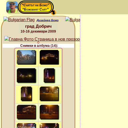
“Сайтът на Божо”
“Божовият Сайт”
Дизайнер Божо
град Добрич
10-16 декимври 2009
Снимки в албума (14):