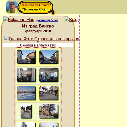
“Сайтът на Божо”
“Божовият Сайт”
Дизайнер Божо
Из град Банско
февруари 2010
Снимки в албума (36):