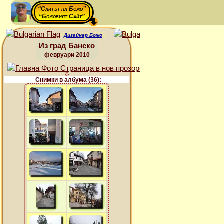
“Сайтът на Божо”
“Божовият Сайт”
Дизайнер Божо
Из град Банско
февруари 2010
Снимки в албума (36):