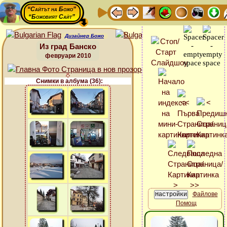
“Сайтът на Божо”
“Божовият Сайт”
Дизайнер Божо
Из град Банско
февруари 2010
Снимки в албума (36):
Файлове
Помощ